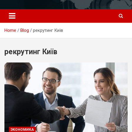
Перейти
к
содержимому
Home
Blog
рекрутинг Київ
рекрутинг Київ
ЭКОНОМИКА