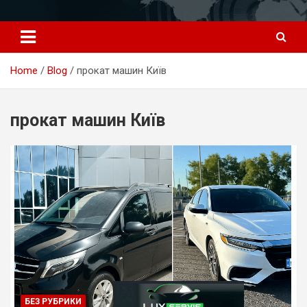
Перейти
к
содержимому
Home
Blog
прокат машин Київ
прокат машин Київ
БЕЗ РУБРИКИ