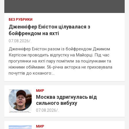
БЕЗ РУБРИКИ
Дженніфер Еністон цілувалася з
бойфрендом на яхті
07.08.2026
.
Дженніфер Еністон разом із бойфрендом Джимом
Кертісом проводить відпустку на Майорці. Під час
прогулянки на яхті пару помітили за поцілунками та
ніжними обіймами. 56-річна акторка не приховувала
почуттів до коханого:…
МИР
Москва здригнулась від
сильного вибуху
07.08.2026
.
МИР