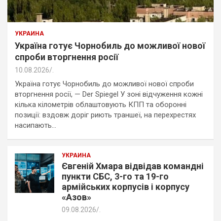
УКРАИНА
Україна готує Чорнобиль до можливої нової
спроби вторгнення росії
10.08.2026
.
Україна готує Чорнобиль до можливої нової спроби
вторгнення росії, — Der Spiegel У зоні відчуження кожні
кілька кілометрів облаштовують КПП та оборонні
позиції: вздовж доріг риють траншеї, на перехрестях
насипають…
УКРАИНА
Євгеній Хмара відвідав командні
пункти СБС, 3-го та 19-го
армійських корпусів і корпусу
«Азов»
09.08.2026
.