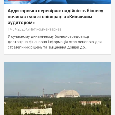
Аудиторська перевірка: надійність бізнесу
починається зі співпраці з «Київським
аудитором»
14.04.2025
.
Нет комментариев
У сучасному динамічному бізнес-середовищі
достовірна фінансова інформація стає основою для
стратегічних рішень та зміцнення довіри до…