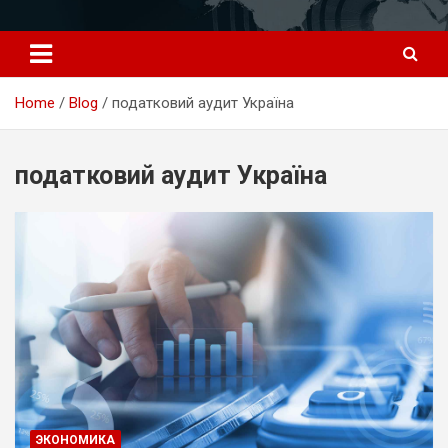
Перейти
к
содержимому
Home
Blog
податковий аудит Україна
податковий аудит Україна
ЭКОНОМИКА