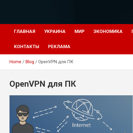
Перейти
к
содержимому
ГЛАВНАЯ
УКРАИНА
МИР
ЭКОНОМИКА
КОНТАКТЫ
РЕКЛАМА
Home
Blog
OpenVPN для ПК
OpenVPN для ПК