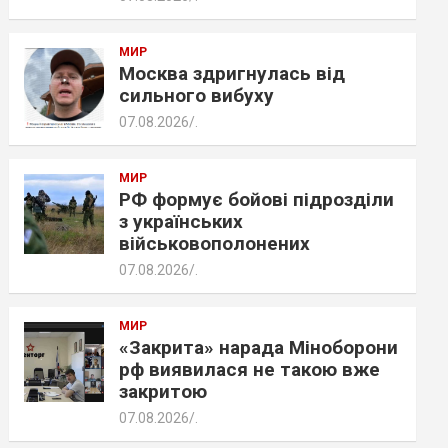
МИР
Москва здригнулась від
сильного вибуху
07.08.2026
.
МИР
РФ формує бойові підрозділи
з українських
військовополонених
07.08.2026
.
МИР
«Закрита» нарада Міноборони
рф виявилася не такою вже
закритою
07.08.2026
.