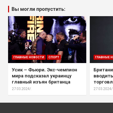
Вы могли пропустить:
ГЛАВНЫЕ НОВОСТИ
СПОРТ
ГЛАВНЫЕ 
Усик – Фьюри. Экс-чемпион
Британи
мира подсказал украинцу
вводить
главный изъян британца
торговл
27.03.2024
.
27.03.2024