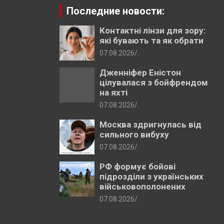
Последние новости:
Контактні лінзи для зору:
які бувають та як обрати
07.08.2026
.
Дженніфер Еністон
цілувалася з бойфрендом
на яхті
07.08.2026
.
Москва здригнулась від
сильного вибуху
07.08.2026
.
РФ формує бойові
підрозділи з українських
військовополонених
07.08.2026
.