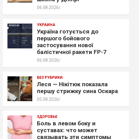
06.08.2026
.
УКРАИНА
Україна готується до
першого бойового
застосування нової
балістичної ракети FP-7
06.08.2026
.
БЕЗ РУБРИКИ
Леся — Нікітюк показала
першу стрижку сина Оскара
05.08.2026
.
ЗДОРОВЬЕ
Боль в левом боку и
суставах: что может
связывать эти симптомы