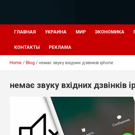
Перейти
к
содержимому
ГЛАВНАЯ
УКРАИНА
МИР
ЭКОНОМИКА
КОНТАКТЫ
РЕКЛАМА
Home
Blog
немає звуку вхідних дзвінків iphone
немає звуку вхідних дзвінків i