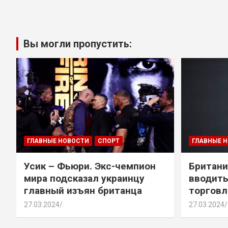
Вы могли пропустить:
ГЛАВНЫЕ НОВОСТИ
СПОРТ
ГЛАВНЫЕ 
Усик – Фьюри. Экс-чемпион
Британи
мира подсказал украинцу
вводить
главный изъян британца
торговл
27.03.2024
.
27.03.2024