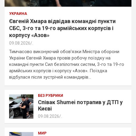
УКРАИНА
Євгеній Хмара відвідав командні пункти
СБС, 3-го та 19-го армійських корпусів і
корпусу «Азов»
09.08.2026
.
Тимчасово виконуючий обов’язки Міністра оборони
України Євгеній Хмара провів робочу поїздку на
командні пункти Сил безпілотних систем, 3-го та 19-го
армійських корпусів і корпусу «Азов». Поїздка
відбулася після зустрічей командирів…
БЕЗ РУБРИКИ
Співак Shumei потрапив у ДТП у
Києві
09.08.2026
.
МИР