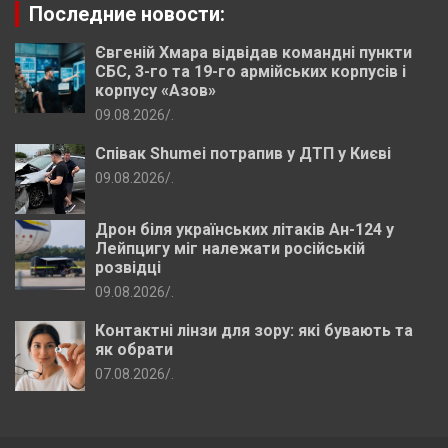
Последние новости:
Євгеній Хмара відвідав командні пункти
СБС, 3-го та 19-го армійських корпусів і
корпусу «Азов»
09.08.2026
.
Співак Shumei потрапив у ДТП у Києві
09.08.2026
.
Дрон біля українських літаків Ан-124 у
Лейпцигу міг належати російській
розвідці
09.08.2026
.
Контактні лінзи для зору: які бувають та
як обрати
07.08.2026
.