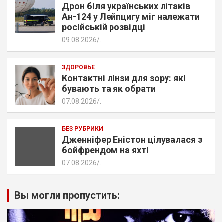
Дрон біля українських літаків
Ан-124 у Лейпцигу міг належати
російській розвідці
09.08.2026
.
ЗДОРОВЬЕ
Контактні лінзи для зору: які
бувають та як обрати
07.08.2026
.
БЕЗ РУБРИКИ
Дженніфер Еністон цілувалася з
бойфрендом на яхті
07.08.2026
.
Вы могли пропустить: