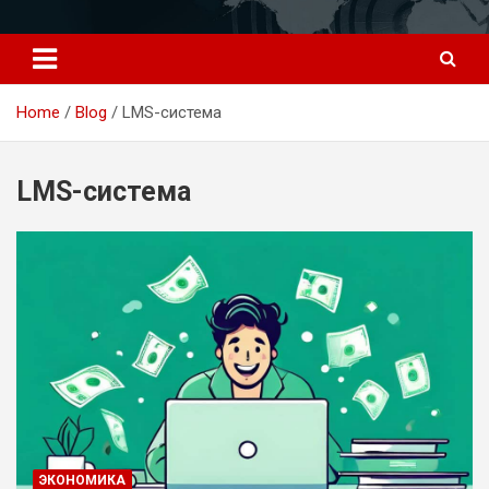
Перейти
к
содержимому
Home
Blog
LMS-система
LMS-система
ЭКОНОМИКА