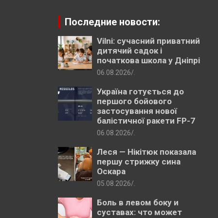
Последние новости:
Vilni: сучасний приватний
дитячий садок і
початкова школа у Дніпрі
06.08.2026
.
Україна готується до
першого бойового
застосування нової
балістичної ракети FP-7
06.08.2026
.
Леся — Нікітюк показала
першу стрижку сина
Оскара
05.08.2026
.
Боль в левом боку и
суставах: что может