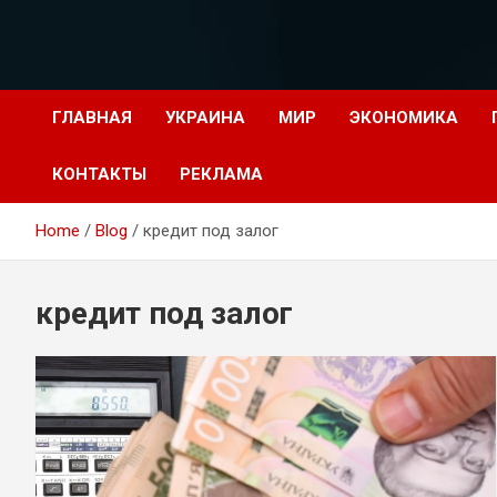
Перейти
к
содержимому
ГЛАВНАЯ
УКРАИНА
МИР
ЭКОНОМИКА
КОНТАКТЫ
РЕКЛАМА
Home
Blog
кредит под залог
кредит под залог