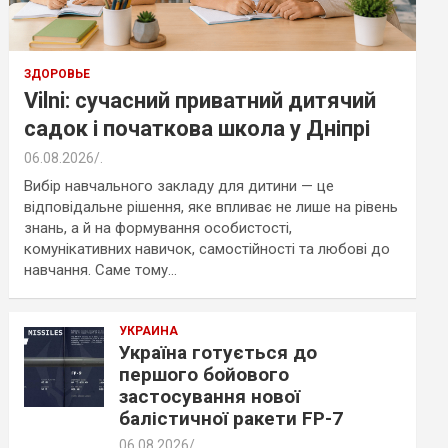
ЗДОРОВЬЕ
Vilni: сучасний приватний дитячий
садок і початкова школа у Дніпрі
06.08.2026
.
Вибір навчального закладу для дитини — це
відповідальне рішення, яке впливає не лише на рівень
знань, а й на формування особистості,
комунікативних навичок, самостійності та любові до
навчання. Саме тому…
УКРАИНА
Україна готується до
першого бойового
застосування нової
балістичної ракети FP-7
06.08.2026
.