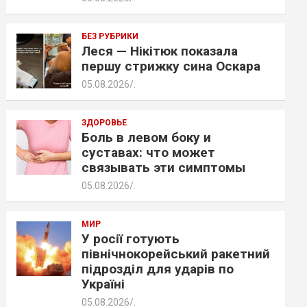
БЕЗ РУБРИКИ
Леся — Нікітюк показала
першу стрижку сина Оскара
05.08.2026
.
ЗДОРОВЬЕ
Боль в левом боку и
суставах: что может
связывать эти симптомы
05.08.2026
.
МИР
У росії готують
північнокорейський ракетний
підрозділ для ударів по
Україні
05.08.2026
.