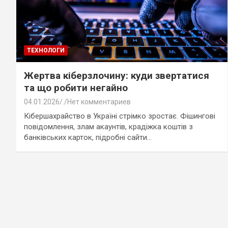
ТЕХНОЛОГИ
Жертва кіберзлочину: куди звертатися
та що робити негайно
04.01.2026
.
Нет комментариев
Кібершахрайство в Україні стрімко зростає. Фішингові
повідомлення, злам акаунтів, крадіжка коштів з
банківських карток, підробні сайти…