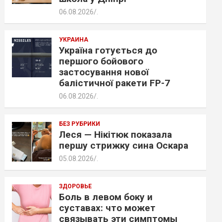
06.08.2026
.
УКРАИНА
Україна готується до
першого бойового
застосування нової
балістичної ракети FP-7
06.08.2026
.
БЕЗ РУБРИКИ
Леся — Нікітюк показала
першу стрижку сина Оскара
05.08.2026
.
ЗДОРОВЬЕ
Боль в левом боку и
суставах: что может
связывать эти симптомы