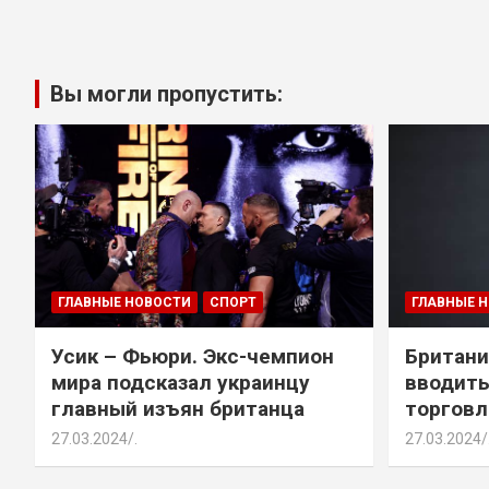
Вы могли пропустить:
ГЛАВНЫЕ НОВОСТИ
СПОРТ
ГЛАВНЫЕ 
Усик – Фьюри. Экс-чемпион
Британи
мира подсказал украинцу
вводить
главный изъян британца
торговл
27.03.2024
.
27.03.2024