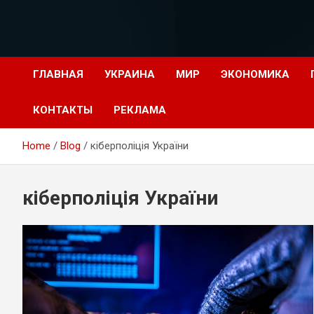
Перейти
к
содержимому
ГЛАВНАЯ
УКРАИНА
МИР
ЭКОНОМИКА
КОНТАКТЫ
РЕКЛАМА
Home
Blog
кіберполіція України
кіберполіція України