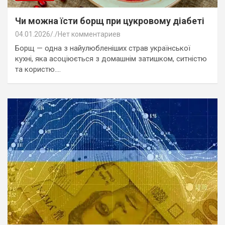
Чи можна їсти борщ при цукровому діабеті
04.01.2026
.
Нет комментариев
Борщ — одна з найулюбленіших страв української
кухні, яка асоціюється з домашнім затишком, ситністю
та користю.…