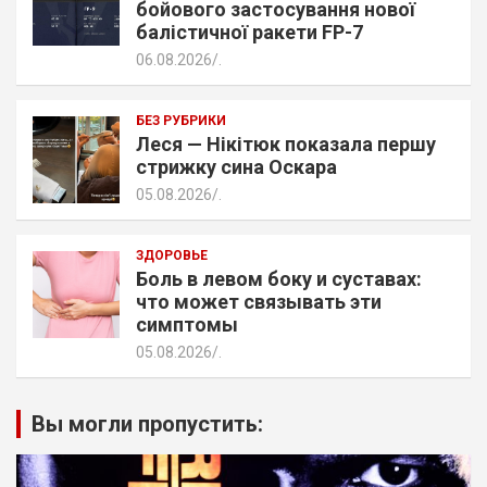
бойового застосування нової
балістичної ракети FP-7
06.08.2026
.
БЕЗ РУБРИКИ
Леся — Нікітюк показала першу
стрижку сина Оскара
05.08.2026
.
ЗДОРОВЬЕ
Боль в левом боку и суставах:
что может связывать эти
симптомы
05.08.2026
.
Вы могли пропустить: