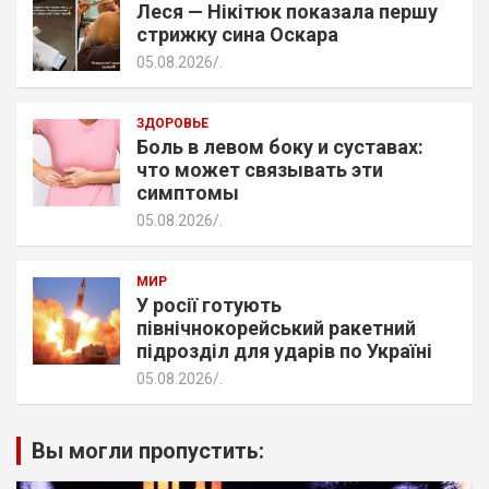
Леся — Нікітюк показала першу
стрижку сина Оскара
05.08.2026
.
ЗДОРОВЬЕ
Боль в левом боку и суставах:
что может связывать эти
симптомы
05.08.2026
.
МИР
У росії готують
північнокорейський ракетний
підрозділ для ударів по Україні
05.08.2026
.
Вы могли пропустить: