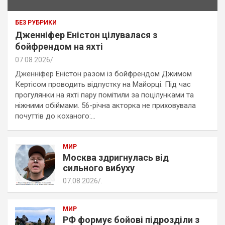
БЕЗ РУБРИКИ
Дженніфер Еністон цілувалася з
бойфрендом на яхті
07.08.2026
.
Дженніфер Еністон разом із бойфрендом Джимом
Кертісом проводить відпустку на Майорці. Під час
прогулянки на яхті пару помітили за поцілунками та
ніжними обіймами. 56-річна акторка не приховувала
почуттів до коханого:…
МИР
Москва здригнулась від
сильного вибуху
07.08.2026
.
МИР
РФ формує бойові підрозділи з