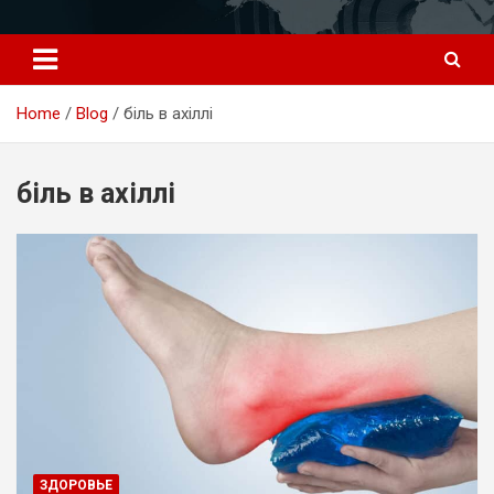
Перейти
к
содержимому
Home
Blog
біль в ахіллі
біль в ахіллі
ЗДОРОВЬЕ