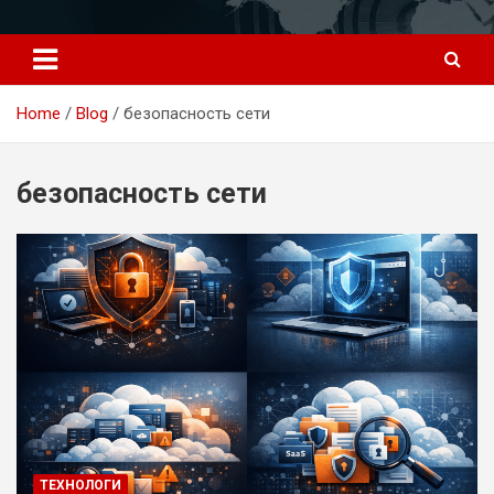
Перейти
к
содержимому
Home
Blog
безопасность сети
безопасность сети
ТЕХНОЛОГИ