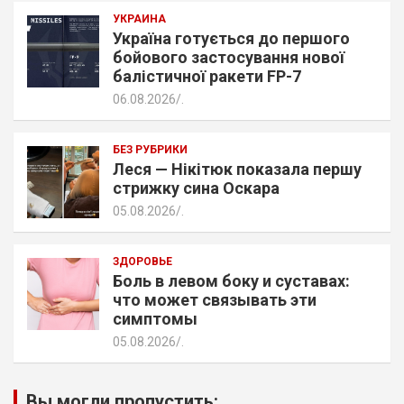
УКРАИНА
Україна готується до першого
бойового застосування нової
балістичної ракети FP-7
06.08.2026
.
БЕЗ РУБРИКИ
Леся — Нікітюк показала першу
стрижку сина Оскара
05.08.2026
.
ЗДОРОВЬЕ
Боль в левом боку и суставах:
что может связывать эти
симптомы
05.08.2026
.
Вы могли пропустить: