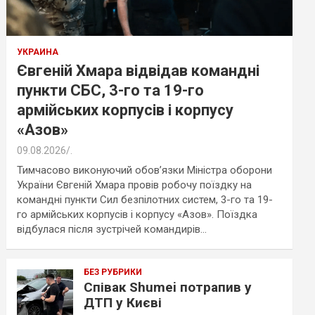
УКРАИНА
Євгеній Хмара відвідав командні
пункти СБС, 3-го та 19-го
армійських корпусів і корпусу
«Азов»
09.08.2026
.
Тимчасово виконуючий обов’язки Міністра оборони
України Євгеній Хмара провів робочу поїздку на
командні пункти Сил безпілотних систем, 3-го та 19-
го армійських корпусів і корпусу «Азов». Поїздка
відбулася після зустрічей командирів…
БЕЗ РУБРИКИ
Співак Shumei потрапив у
ДТП у Києві