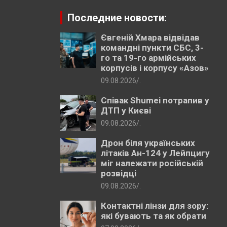
Последние новости:
Євгеній Хмара відвідав
командні пункти СБС, 3-
го та 19-го армійських
корпусів і корпусу «Азов»
09.08.2026
.
Співак Shumei потрапив у
ДТП у Києві
09.08.2026
.
Дрон біля українських
літаків Ан-124 у Лейпцигу
міг належати російській
розвідці
09.08.2026
.
Контактні лінзи для зору:
які бувають та як обрати