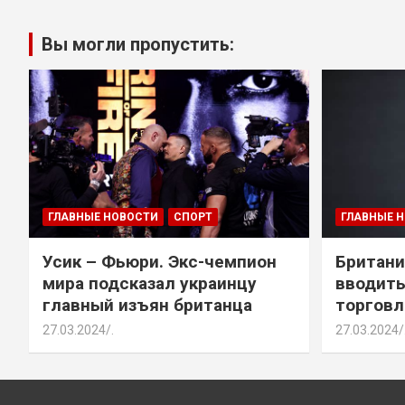
Вы могли пропустить:
ГЛАВНЫЕ НОВОСТИ
СПОРТ
ГЛАВНЫЕ 
Усик – Фьюри. Экс-чемпион
Британи
мира подсказал украинцу
вводить
главный изъян британца
торговл
27.03.2024
.
27.03.2024