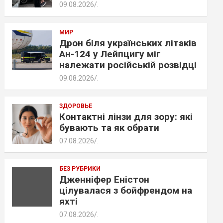
09.08.2026
.
МИР
Дрон біля українських літаків
Ан-124 у Лейпцигу міг
належати російській розвідці
09.08.2026
.
ЗДОРОВЬЕ
Контактні лінзи для зору: які
бувають та як обрати
07.08.2026
.
БЕЗ РУБРИКИ
Дженніфер Еністон
цілувалася з бойфрендом на
яхті
07.08.2026
.