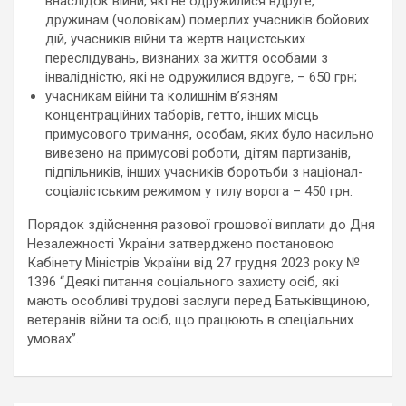
внаслідок війни, які не одружилися вдруге,
дружинам (чоловікам) померлих учасників бойових
дій, учасників війни та жертв нацистських
переслідувань, визнаних за життя особами з
інвалідністю, які не одружилися вдруге, – 650 грн;
учасникам війни та колишнім в’язням
концентраційних таборів, гетто, інших місць
примусового тримання, особам, яких було насильно
вивезено на примусові роботи, дітям партизанів,
підпільників, інших учасників боротьби з націонал-
соціалістським режимом у тилу ворога – 450 грн.
Порядок здійснення разової грошової виплати до Дня
Незалежності України затверджено постановою
Кабінету Міністрів України від 27 грудня 2023 року №
1396 “Деякі питання соціального захисту осіб, які
мають особливі трудові заслуги перед Батьківщиною,
ветеранів війни та осіб, що працюють в спеціальних
умовах”.