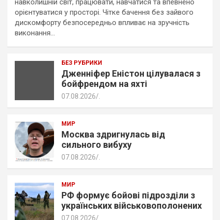
навколишній світ, працювати, навчатися та впевнено
орієнтуватися у просторі. Чітке бачення без зайвого
дискомфорту безпосередньо впливає на зручність
виконання…
БЕЗ РУБРИКИ
Дженніфер Еністон цілувалася з
бойфрендом на яхті
07.08.2026
.
МИР
Москва здригнулась від
сильного вибуху
07.08.2026
.
МИР
РФ формує бойові підрозділи з
українських військовополонених
07.08.2026
.