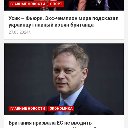
ГЛАВНЫЕ НОВОСТИ
СПОРТ
Усик – Фьюри. Экс-чемпион мира подсказал
украинцу главный изъян британца
27.03.2024
.
ГЛАВНЫЕ НОВОСТИ
ЭКОНОМИКА
Британия призвала ЕС не вводить