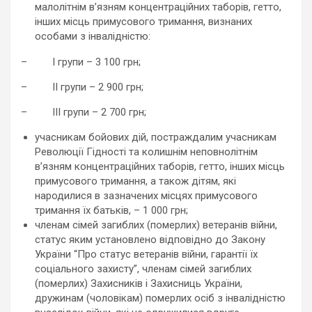
малолітнім в’язням концентраційних таборів, гетто,
інших місць примусового тримання, визнаних
особами з інвалідністю:
– I групи – 3 100 грн;
– II групи – 2 900 грн;
– III групи – 2 700 грн;
учасникам бойових дій, постраждалим учасникам
Революції Гідності та колишнім неповнолітнім
в’язням концентраційних таборів, гетто, інших місць
примусового тримання, а також дітям, які
народилися в зазначених місцях примусового
тримання їх батьків, – 1 000 грн;
членам сімей загиблих (померлих) ветеранів війни,
статус яким установлено відповідно до Закону
України “Про статус ветеранів війни, гарантії їх
соціального захисту”, членам сімей загиблих
(померлих) Захисників і Захисниць України,
дружинам (чоловікам) померлих осіб з інвалідністю