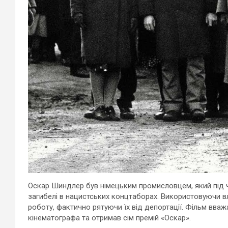
Оскар Шиндлер
був німецьким промисловцем, який під ча
загибелі в нацистських концтаборах. Використовуючи в
роботу, фактично рятуючи їх від депортації. Фільм вваж
кінематографа та отримав сім премій «Оскар».