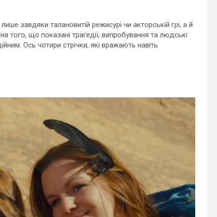
ише завдяки талановитій режисурі чи акторській грі, а й
ня того, що показані трагедії, випробування та людські
ійним. Ось чотири стрічки, які вражають навіть