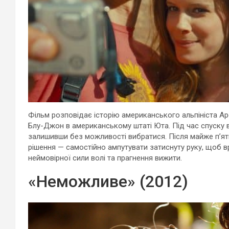
Фільм розповідає історію американського альпініста
Ар
Блу-Джон в американському штаті Юта. Під час спуску в
залишивши без можливості вибратися. Після майже п’яти
рішення — самостійно ампутувати затиснуту руку, щоб в
неймовірної сили волі та прагнення вижити.
«Неможливе» (2012)