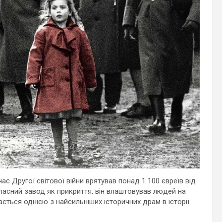
с Другої світової війни врятував понад 1 100 євреїв від
ласний завод як прикриття, він влаштовував людей на
ається однією з найсильніших історичних драм в історії