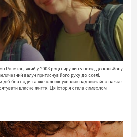
он Ралстон
, який у 2003 році вирушив у похід до каньйону
еличезний валун притиснув його руку до скелі,
 діб без води та їжі чоловік ухвалив надзвичайно важке
рятувати власне життя. Ця історія стала символом