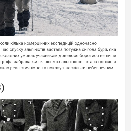
, коли кілька комерційних експедицій одночасно
д час спуску альпіністів застала потужна снігова буря, яка
но складних умовах учасникам довелося боротися не лише
трофа забрала життя вісьмох альпіністів і стала однією з
вражає реалістичністю та показує, наскільки небезпечним
)