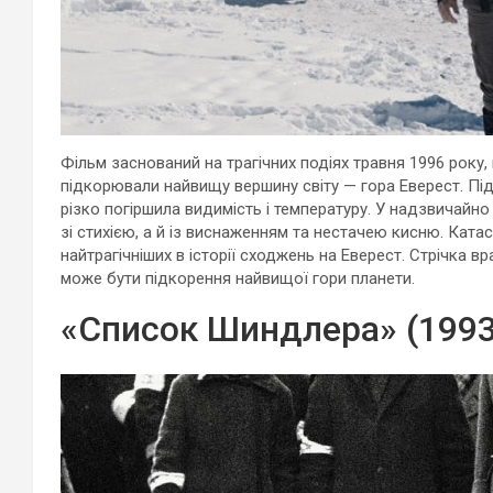
Фільм заснований на трагічних подіях травня 1996 року
підкорювали найвищу вершину світу —
гора Еверест
. Пі
різко погіршила видимість і температуру. У надзвичай
зі стихією, а й із виснаженням та нестачею кисню. Катас
найтрагічніших в історії сходжень на Еверест. Стрічка 
може бути підкорення найвищої гори планети.
«Список Шиндлера» (1993