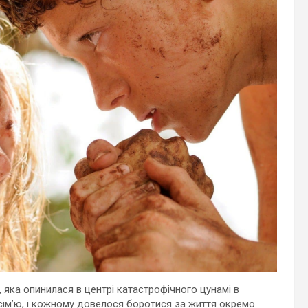
, яка опинилася в центрі катастрофічного цунамі в
 сім’ю, і кожному довелося боротися за життя окремо.