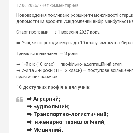
12.06.2026
.
Нет комментариев
Нововведення покликане розширити можливості старшок
допомогти їм зробити усвідомлений вибір майбутньої ка
Старт програми — з 1 вересня 2027 року.
➡️ Учні, які переходитимуть до 10 класу, зможуть обир
Тривалість навчання — 3 роки:
➡️ 1-й рік (10 клас) — профільно-адаптаційний етап.
➡️ 2-й та 3-й роки (11–12 класи) — поступове збільшен
практичних навичок.
10 доступних профілів для учнів
:
➡️ Аграрний;
➡️ Будівельний;
➡️ Транспортно-логистичний;
➡️ Інженерно-технологічний;
➡️ Медичний;