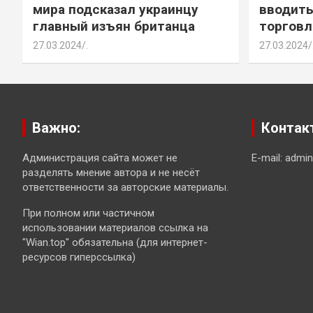
мира подсказал украинцу
вводить
главный изъян британца
торговл
27.03.2024
.
27.03.2024
Важно:
Контак
Администрация сайта может не
E-mail: admi
разделять мнение автора и не несёт
ответственности за авторские материалы.
При полном или частичном
использовании материалов ссылка на
"Wian.top" обязательна (для интернет-
ресурсов гиперссылка)