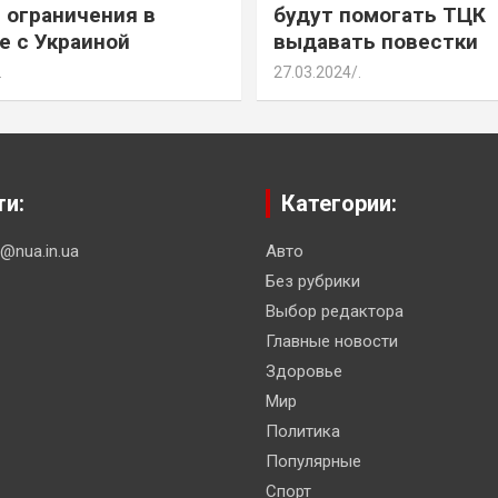
 ограничения в
будут помогать ТЦК
е с Украиной
выдавать повестки
.
27.03.2024
.
ти:
Категории:
n@nua.in.ua
Авто
Без рубрики
Выбор редактора
Главные новости
Здоровье
Мир
Политика
Популярные
Спорт