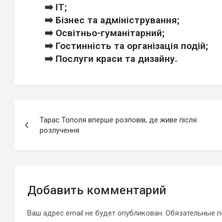
➡️ ІТ;
➡️ Бізнес та адміністрування;
➡️ Освітньо-гуманітарний;
➡️ Гостинність та організація подій;
➡️ Послуги краси та дизайну.
Навигация
Тарас Тополя вперше розповів, де живе після
по
розлучення
записям
Добавить комментарий
Ваш адрес email не будет опубликован.
Обязательные 