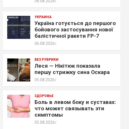
06.08.2026
.
УКРАИНА
Україна готується до першого
бойового застосування нової
балістичної ракети FP-7
06.08.2026
.
БЕЗ РУБРИКИ
Леся — Нікітюк показала
першу стрижку сина Оскара
05.08.2026
.
ЗДОРОВЬЕ
Боль в левом боку и суставах:
что может связывать эти
симптомы
05.08.2026
.