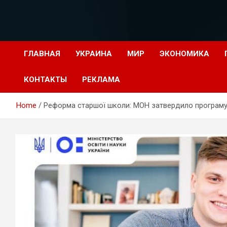
Перейти
к
содержимому
ГЛАВНАЯ
УКРАИНА
МИР
ЭКОНОМИКА
КОНТАКТЫ
РЕКЛАМА
Home
Реформа старшої школи: МОН затвердило програму 