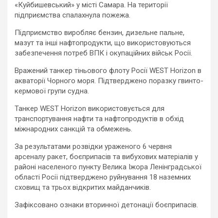
«Куйбишевський» у місті Самара. На території
підприємства спалахнула пожежа.
Підприємство виробляє бензин, дизельне пальне,
мазут та інші нафтопродукти, що використовуються
забезпечення потреб ВПК і окупаційних військ Росії.
Вражений танкер тіньового флоту Росії WEST Horizon в
акваторії Чорного моря. Підтверджено поразку гвинто-
кермової групи судна.
Танкер WEST Horizon використовується для
транспортування нафти та нафтопродуктів в обхід
міжнародних санкцій та обмежень.
За результатами розвідки ураженого 6 червня
арсеналу ракет, боєприпасів та вибухових матеріалів у
районі населеного пункту Велика Іжора Ленінградської
області Росії підтверджено руйнування 18 наземних
сховищ та трьох відкритих майданчиків.
Зафіксовано ознаки вторинної детонації боєприпасів.