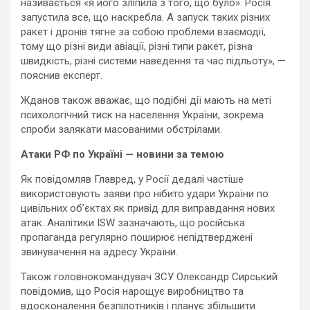
називається «я його зліпила з того, що було». Росія
запустила все, що наскребла. А запуск таких різних
ракет і дронів тягне за собою проблеми взаємодії,
тому що різні види авіації, різні типи ракет, різна
швидкість, різні системи наведення та час підльоту», —
пояснив експерт.
Жданов також вважає, що подібні дії мають на меті
психологічний тиск на населення України, зокрема
спроби залякати масованими обстрілами.
Атаки РФ по Україні — новини за темою
Як повідомляв Главред, у Росії дедалі частіше
використовують заяви про нібито удари України по
цивільних об’єктах як привід для виправдання нових
атак. Аналітики ISW зазначають, що російська
пропаганда регулярно поширює непідтверджені
звинувачення на адресу України.
Також головнокомандувач ЗСУ Олександр Сирський
повідомив, що Росія нарощує виробництво та
вдосконалення безпілотників і планує збільшити