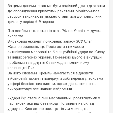
За цими даними, літак міг бути задіяний для підготовки
до спорядження крилатими ракетами. Моніторингові
ресурси закрикають уважно ставитися до повітряних
тривог у період 6-9 червня.
Яка особливість останніх атак РФ по Україні — думка
експерта
Військовий експерт, полковник запасу ЗСУ Олег
Жданов розповів, що Росія останнім часом
активізувала масовані та більш руйнівні удари по Києву
та інших регіонах України. Причиною цього є внутрішні
проблеми та відчуття безвиході в політичному
керівництві РФ.
За його словами, Кремль намагається відновити
військовий паритет і повернути собі перевагу, зокрема
у сфері безпілотних систем, однак діє хаотично та
використовує все наявне озброєння.
«Удари РФ стали більш масованими і розтягнутими у
часі знов-таки від безвиході. Погляньте на склад
удару: на Київ летіло все, що тільки можна, це