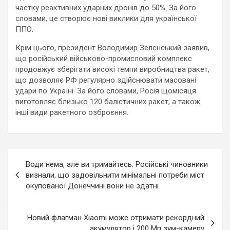
частку реактивних ударних дронів до 50%. За його
словами, це створює нові виклики для української
ППО.
Крім цього, президент Володимир Зеленський заявив,
що російський військово-промисловий комплекс
продовжує зберігати високі темпи виробництва ракет,
що дозволяє РФ регулярно здійснювати масовані
удари по Україні. За його словами, Росія щомісяця
виготовляє близько 120 балістичних ракет, а також
інші види ракетного озброєння.
Навигация
Води нема, але ви тримайтесь. Російські чиновники
по
визнали, що задовільнити мінімальні потреби міст
окупованої Донеччині вони не здатні
записям
Новий флагман Xiaomi може отримати рекордний
акумулятор і 200 Мп зум-камеру