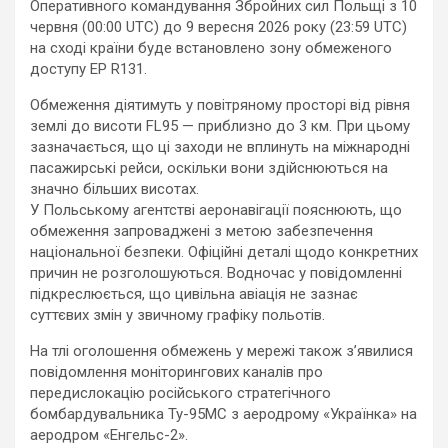
Оперативного командування Збройних сил Польщі з 10
червня (00:00 UTC) до 9 вересня 2026 року (23:59 UTC)
на сході країни буде встановлено зону обмеженого
доступу EP R131.
Обмеження діятимуть у повітряному просторі від рівня
землі до висоти FL95 — приблизно до 3 км. При цьому
зазначається, що ці заходи не вплинуть на міжнародні
пасажирські рейси, оскільки вони здійснюються на
значно більших висотах.
У Польському агентстві аеронавігації пояснюють, що
обмеження запроваджені з метою забезпечення
національної безпеки. Офіційні деталі щодо конкретних
причин не розголошуються. Водночас у повідомленні
підкреслюється, що цивільна авіація не зазнає
суттєвих змін у звичному графіку польотів.
На тлі оголошення обмежень у мережі також з’явилися
повідомлення моніторингових каналів про
передислокацію російського стратегічного
бомбардувальника Ту-95МС з аеродрому «Українка» на
аеродром «Енгельс-2».