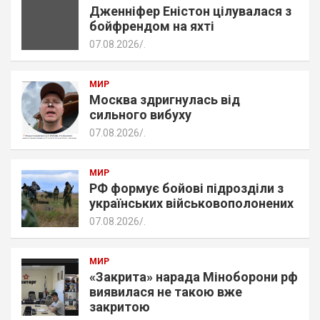
Дженніфер Еністон цілувалася з
бойфрендом на яхті
07.08.2026
.
МИР
Москва здригнулась від
сильного вибуху
07.08.2026
.
МИР
РФ формує бойові підрозділи з
українських військовополонених
07.08.2026
.
МИР
«Закрита» нарада Міноборони рф
виявилася не такою вже
закритою