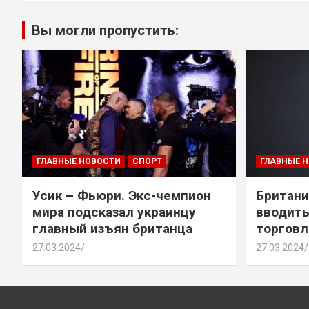
Вы могли пропустить:
ГЛАВНЫЕ НОВОСТИ
СПОРТ
ГЛАВНЫЕ 
Усик – Фьюри. Экс-чемпион
Британи
мира подсказал украинцу
вводить
главный изъян британца
торговл
27.03.2024
.
27.03.2024