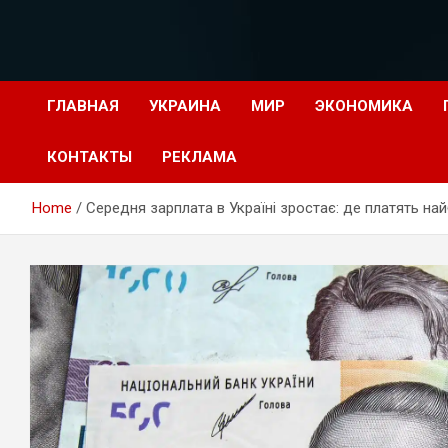
Перейти
к
содержимому
ГЛАВНАЯ
УКРАИНА
МИР
ЭКОНОМИКА
КОНТАКТЫ
РЕКЛАМА
Home
Середня зарплата в Україні зростає: де платять на