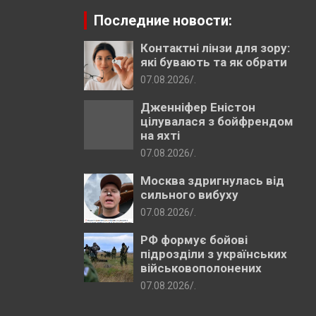
Последние новости:
Контактні лінзи для зору:
які бувають та як обрати
07.08.2026
.
Дженніфер Еністон
цілувалася з бойфрендом
на яхті
07.08.2026
.
Москва здригнулась від
сильного вибуху
07.08.2026
.
РФ формує бойові
підрозділи з українських
військовополонених
07.08.2026
.