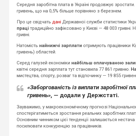
Середня заробітна плата в Україні продовжує зростати. 
гривень, що на 0,5% більше порівняно з березнем.
Про це свідчать
дані
Державної служби статистики Укра
праці
традиційно зафіксовано у Києві — 48 003 гривні. 
гривні.
Натомість
найнижчі зарплати
отримують працівники Кір
гривень) областей.
Серед галузей економіки
найбільш оплачуваною залиш
квітні середня зарплата тут становила 77 861 гривню.
На
мистецтва, спорту, розваг та відпочинку — 19 855 гривен
«Заборгованість із виплати заробітної п
гривень»
, — додали у Держстаті.
Зауважимо, у макроекономічному прогнозі Національного
спостерігатиметься зростання реальних заробітних плат
Основним чинником цієї тенденції залишається нестача
посилювати конкуренцію за працівників.