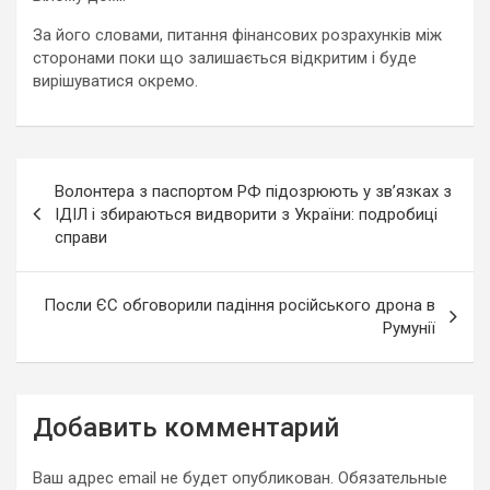
За його словами, питання фінансових розрахунків між
сторонами поки що залишається відкритим і буде
вирішуватися окремо.
Навигация
Волонтера з паспортом РФ підозрюють у зв’язках з
по
ІДІЛ і збираються видворити з України: подробиці
справи
записям
Посли ЄС обговорили падіння російського дрона в
Румунії
Добавить комментарий
Ваш адрес email не будет опубликован.
Обязательные