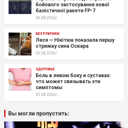
бойового застосування нової
балістичної ракети FP-7
06.08.2026
.
БЕЗ РУБРИКИ
Леся — Нікітюк показала першу
стрижку сина Оскара
05.08.2026
.
ЗДОРОВЬЕ
Боль в левом боку и суставах:
что может связывать эти
симптомы
05.08.2026
.
Вы могли пропустить: