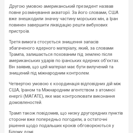
Другою умовою американський президент назвав
повне розмінування акваторії. За його словами, США
вже знешкодили значну частину морських мін, а Іран
повинен завершити ліквідацію решти вибухових
пристроїв.
Третя вимога стосується знищення запасів
збагаченого ядерного матеріалу, який, за словами
Трампа, залишається похованим під землею після
американських ударів по іранських ядерних об’єктах.
Він заявив, що цей матеріал має бути вилучений та
знищений під міжнародним контролем.
Четвертою умовою є координація відповідних дій між
США, Іраном та Міжнародним агентством з атомної
енергії (МАГАТЕ), яке має контролювати виконання
домовленостей.
Трамп також повідомив, що низку другорядних пунктів
сторони вже попередньо погодили, а остаточні
рішення щодо подальших кроків обговорюються у
Білому домі.