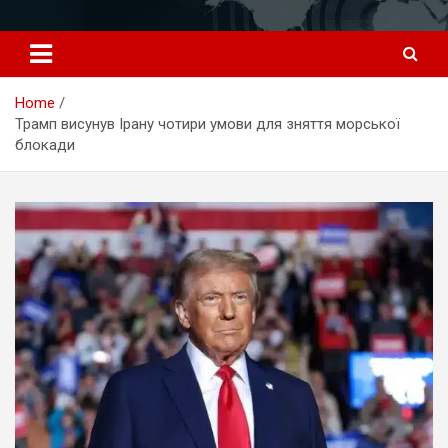
Перейти
к
содержимому
Home
Трамп висунув Ірану чотири умови для зняття морської
блокади