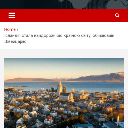
Перейти
к
содержимому
Home
Ісландія стала найдорожчою країною світу, обійшовши
Швейцарію