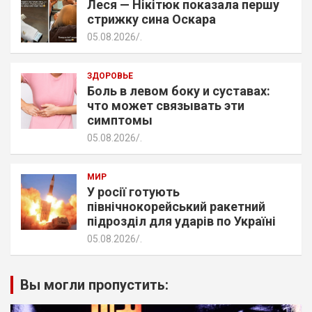
Леся — Нікітюк показала першу
стрижку сина Оскара
05.08.2026
.
ЗДОРОВЬЕ
Боль в левом боку и суставах:
что может связывать эти
симптомы
05.08.2026
.
МИР
У росії готують
північнокорейський ракетний
підрозділ для ударів по Україні
05.08.2026
.
Вы могли пропустить: