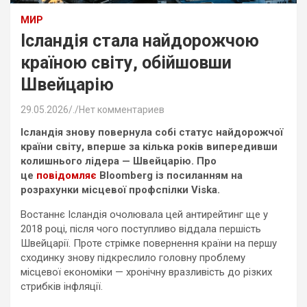
МИР
Ісландія стала найдорожчою
країною світу, обійшовши
Швейцарію
29.05.2026
.
Нет комментариев
Ісландія знову повернула собі статус найдорожчої
країни світу, вперше за кілька років випередивши
колишнього лідера — Швейцарію. Про
це
повідомляє
Bloomberg із посиланням на
розрахунки місцевої профспілки Viska.
Востаннє Ісландія очолювала цей антирейтинг ще у
2018 році, після чого поступливо віддала першість
Швейцарії. Проте стрімке повернення країни на першу
сходинку знову підкреслило головну проблему
місцевої економіки — хронічну вразливість до різких
стрибків інфляції.