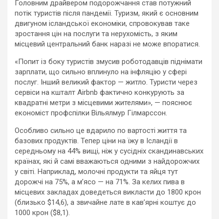
Головним драйвером подорожчання став потужний
потік туристів після пандемії. Туризм, який є основним
двигуном ісландської економіки, спровокував таке
зростання цін на послуги та нерухомість, з яким
місцевий центральний банк наразі не може впоратися.
«Попит із боку туристів змусив роботодавців піднімати
зарплати, що сильно вплинуло на інфляцію у сфері
послуг. Інший великий фактор — житло. Туристи через
сервіси на кшталт Airbnb фактично конкурують за
квадратні метри з місцевими жителями», — пояснює
економіст профспілки Вільялмур Гілмарссон.
Особливо сильно це вдарило по вартості життя та
базових продуктів. Тепер ціни на їжу в Ісландії в
середньому на 44% вищі, ніж у сусідніх скандинавських
країнах, які й самі вважаються одними з найдорожчих
у світі. Наприклад, молочні продукти та яйця тут
дорожчі на 75%, а м’ясо — на 71%. За келих пива в
місцевих закладах доведеться викласти до 1800 крон
(близько $14,6), а звичайне лате в кав’ярні коштує до
1000 крон ($8,1).