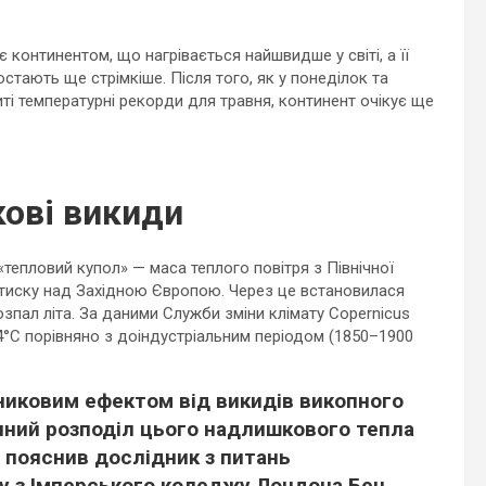
 континентом, що нагрівається найшвидше у світі, а її
стають ще стрімкіше. Після того, як у понеділок та
биті температурні рекорди для травня, континент очікує ще
кові викиди
тепловий купол» — маса теплого повітря з Північної
 тиску над Західною Європою. Через це встановилася
зпал літа. За даними Служби зміни клімату Copernicus
1,4°C порівняно з доіндустріальним періодом (1850–1900
никовим ефектом від викидів викопного
чний розподіл цього надлишкового тепла
 пояснив дослідник з питань
ту з Імперського коледжу Лондона Бен