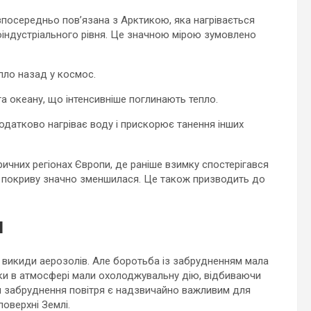
посередньо пов’язана з Арктикою, яка нагрівається
оіндустріального рівня. Це значною мірою зумовлено
пло назад у космос.
та океану, що інтенсивніше поглинають тепло.
одатково нагріває воду і прискорює танення інших
ричних регіонах Європи, де раніше взимку спостерігався
го покриву значно зменшилася. Це також призводить до
я
и викиди аерозолів. Але боротьба із забрудненням мала
нки в атмосфері мали охолоджувальну дію, відбиваючи
я забруднення повітря є надзвичайно важливим для
оверхні Землі.