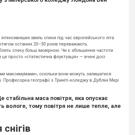
 інтенсивніших хвиль спеки під час європейського літа.
отягом останніх 20–30 років переважають
блять спеку більш імовірною. Чи є збільшення частоти
и це просто «статистична флуктуація» — вчені досі
ми максимумами», оскільки вони можуть залишатися
н. Професорка географії з Триніті-коледжу в Дубліні Мері
е стабільна маса повітря, яка опускає
ть вологе, тому повітря не лише тепле, але
 снігів