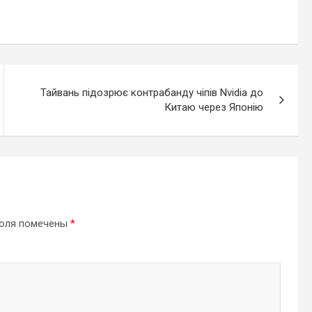
Тайвань підозрює контрабанду чіпів Nvidia до
Китаю через Японію
поля помечены
*