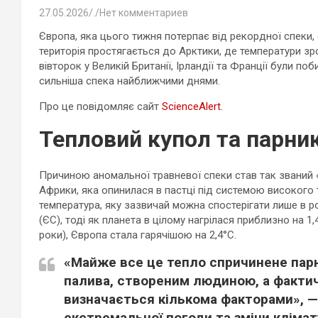
27.05.2026
.
Нет комментариев
Європа, яка цього тижня потерпає від рекордної спеки, є
територія простягається до Арктики, де температури зро
вівторок у Великій Британії, Ірландії та Франції були по
сильніша спека найближчими днями.
Про це повідомляє сайт
ScienceAlert
.
Тепловий купол та парни
Причиною аномальної травневої спеки став так званий «
Африки, яка опинилася в пастці під системою високого
температура, яку зазвичай можна спостерігати лише в ро
(ЄС), тоді як планета в цілому нагрілася приблизно на 
роки), Європа стала гарячішою на 2,4°C.
«Майже все це тепло спричинене пар
палива, створеним людиною, а факти
визначається кількома факторами», —
екстремальної погоди та зміни кліма