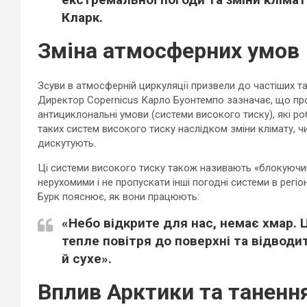
Кларк.
Зміна атмосферних умов
Зсуви в атмосферній циркуляції призвели до частіших та
Директор Copernicus Карло Буонтемпо зазначає, що пр
антициклональні умови (системи високого тиску), які ро
таких систем високого тиску наслідком зміни клімату, ч
дискутують.
Ці системи високого тиску також називають «блокуючи
нерухомими і не пропускати інші погодні системи в регіо
Бурк пояснює, як вони працюють:
«Небо відкрите для нас, немає хмар. Ц
тепле повітря до поверхні та відводи
й сухе».
Вплив Арктики та танення