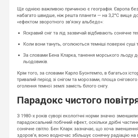
Ще однією важливою причиною є географія. Європа без
набагато швидше, ніж решта планети — на 3,2°C вище д
«ефектом зворотного зв’язку альбедо»:
Яскравий сніг та лід зазвичай відбивають сонячне те
Коли вони тануть, оголюються темніші поверхні суші 
За словами Бена Кларка, танення морського льоду д
льодовиків.
Крім того, за словами Карло Буонтемпо, в багатьох істо
тривалий період зі снігом та морозами, площа снігово
оголення темної землі замість білого снігу.
Парадокс чистого повітр
З 1980-х років суворі екологічні норми значно зменшил
парадоксальний побічний ефект, оскільки дрібні части
сонячне світло. Бен Кларк зазначає, що хоча зменшенн
здоров’я, воно водночас збільшує сонячну радіацію на п