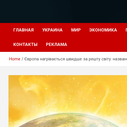
Перейти
к
содержимому
ГЛАВНАЯ
УКРАИНА
МИР
ЭКОНОМИКА
КОНТАКТЫ
РЕКЛАМА
Home
Європа нагрівається швидше за решту світу: назван