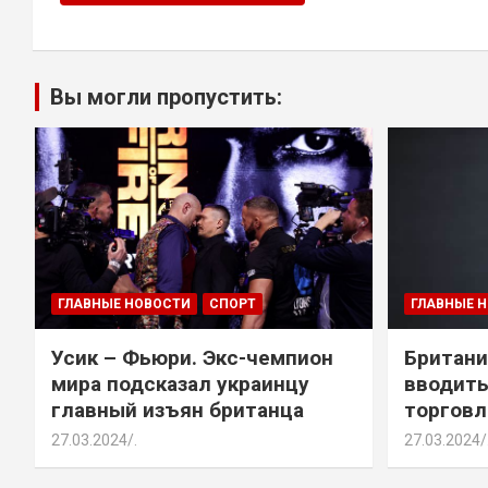
Вы могли пропустить:
ГЛАВНЫЕ НОВОСТИ
СПОРТ
ГЛАВНЫЕ 
Усик – Фьюри. Экс-чемпион
Британи
мира подсказал украинцу
вводить
главный изъян британца
торговл
27.03.2024
.
27.03.2024