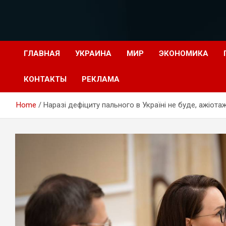
Перейти
к
содержимому
ГЛАВНАЯ
УКРАИНА
МИР
ЭКОНОМИКА
КОНТАКТЫ
РЕКЛАМА
Home
Наразі дефіциту пального в Україні не буде, ажіота