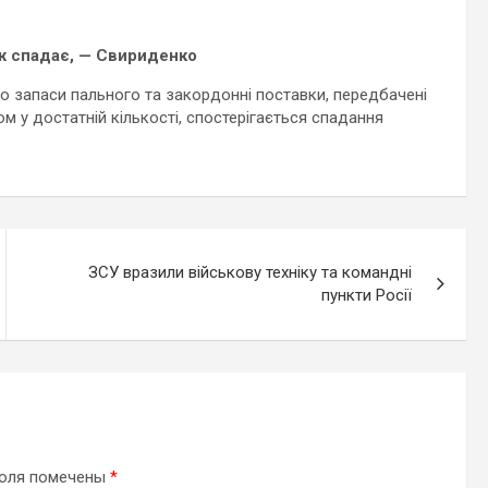
аж спадає, — Свириденко
 запаси пального та закордонні поставки, передбачені
м у достатній кількості, спостерігається спадання
ЗСУ вразили військову техніку та командні
пункти Росії
поля помечены
*