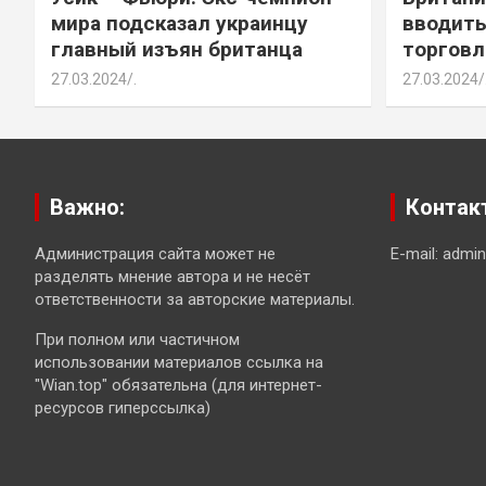
мира подсказал украинцу
вводить
главный изъян британца
торговл
27.03.2024
.
27.03.2024
Важно:
Контак
Администрация сайта может не
E-mail: admi
разделять мнение автора и не несёт
ответственности за авторские материалы.
При полном или частичном
использовании материалов ссылка на
"Wian.top" обязательна (для интернет-
ресурсов гиперссылка)