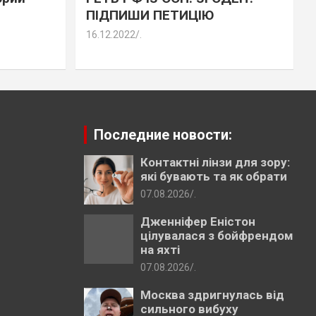
ПІДПИШИ ПЕТИЦІЮ
16.12.2022
.
Последние новости:
Контактні лінзи для зору:
які бувають та як обрати
07.08.2026
.
Дженніфер Еністон
цілувалася з бойфрендом
на яхті
07.08.2026
.
Москва здригнулась від
сильного вибуху