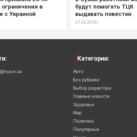
 ограничения в
будут помогать ТЦК
е с Украиной
выдавать повестки
.
27.03.2024
.
ти:
Категории:
n@nua.in.ua
Авто
Без рубрики
Выбор редактора
Главные новости
Здоровье
Мир
Политика
Популярные