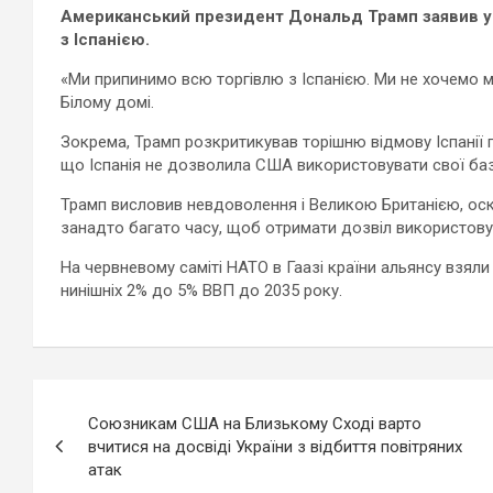
Американський президент Дональд Трамп заявив у 
з Іспанією.
«Ми припинимо всю торгівлю з Іспанією. Ми не хочемо м
Білому домі.
Зокрема, Трамп розкритикував торішню відмову Іспанії 
що Іспанія не дозволила США використовувати свої бази
Трамп висловив невдоволення і Великою Британією, оск
занадто багато часу, щоб отримати дозвіл використовува
На червневому саміті НАТО в Гаазі країни альянсу взял
нинішніх 2% до 5% ВВП до 2035 року.
Навигация
Союзникам США на Близькому Сході варто
по
вчитися на досвіді України з відбиття повітряних
атак
записям