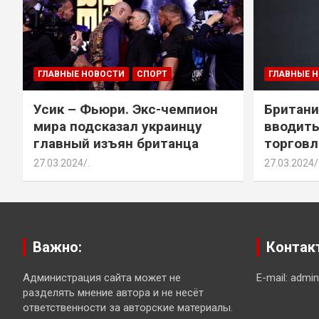
ГЛАВНЫЕ НОВОСТИ
СПОРТ
ГЛАВНЫЕ 
Усик – Фьюри. Экс-чемпион
Британи
мира подсказал украинцу
вводить
главный изъян британца
торговл
27.03.2024
.
27.03.2024
Важно:
Контак
Администрация сайта может не
E-mail: admi
разделять мнение автора и не несёт
ответственности за авторские материалы.