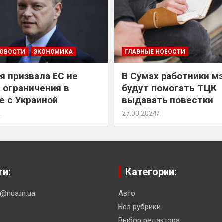
НОВОСТИ
ЭКОНОМИКА
ГЛАВНЫЕ НОВОСТИ
я призвала ЕС не
В Сумах работники м
 ограничения в
будут помогать ТЦК
е с Украиной
выдавать повестки
.
27.03.2024
.
ти:
Категории:
n@nua.in.ua
Авто
Без рубрики
Выбор редактора