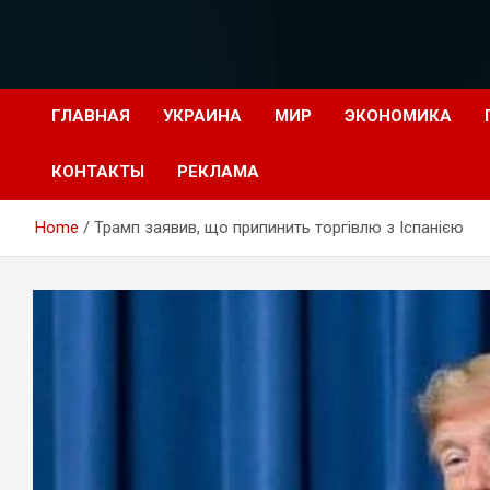
Перейти
к
содержимому
ГЛАВНАЯ
УКРАИНА
МИР
ЭКОНОМИКА
КОНТАКТЫ
РЕКЛАМА
Home
Трамп заявив, що припинить торгівлю з Іспанією