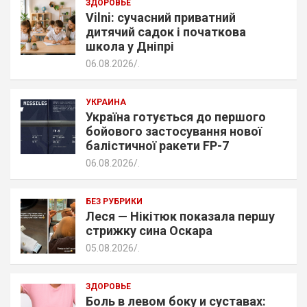
ЗДОРОВЬЕ
Vilni: сучасний приватний
дитячий садок і початкова
школа у Дніпрі
06.08.2026
.
УКРАИНА
Україна готується до першого
бойового застосування нової
балістичної ракети FP-7
06.08.2026
.
БЕЗ РУБРИКИ
Леся — Нікітюк показала першу
стрижку сина Оскара
05.08.2026
.
ЗДОРОВЬЕ
Боль в левом боку и суставах: