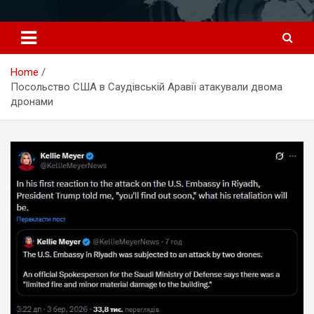
Перейти
к
содержимому
Home
Посольство США в Саудівській Аравії атакували двома
дронами