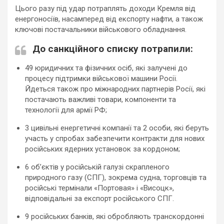
Цього разу під удар потраплять доходи Кремля від
енергоносіїв, насамперед від експорту нафти, а також
ключові постачальники військового обладнання.
До санкційного списку потрапили:
49 юридичних та фізичних осіб, які залучені до
процесу підтримки військової машини Росії.
Йдеться також про міжнародних партнерів Росії, які
постачають важливі товари, компоненти та
технології для армії РФ;
3 цивільні енергетичні компанії та 2 особи, які беруть
участь у спробах забезпечити контракти для нових
російських ядерних установок за кордоном;
6 об’єктів у російській галузі скрапленого
природного газу (СПГ), зокрема судна, торговців та
російські термінали «Портовая» і «Висоцк»,
відповідальні за експорт російського СПГ.
9 російських банків, які обробляють транскордонні