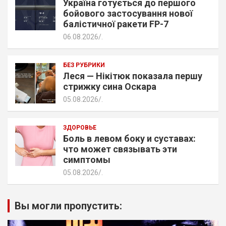
Україна готується до першого
бойового застосування нової
балістичної ракети FP-7
06.08.2026
.
БЕЗ РУБРИКИ
Леся — Нікітюк показала першу
стрижку сина Оскара
05.08.2026
.
ЗДОРОВЬЕ
Боль в левом боку и суставах:
что может связывать эти
симптомы
05.08.2026
.
Вы могли пропустить: