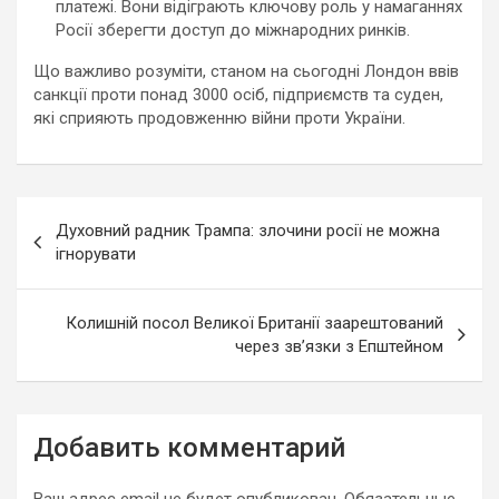
платежі. Вони відіграють ключову роль у намаганнях
Росії зберегти доступ до міжнародних ринків.
Що важливо розуміти, станом на сьогодні Лондон ввів
санкції проти понад 3000 осіб, підприємств та суден,
які сприяють продовженню війни проти України.
Навигация
Духовний радник Трампа: злочини росії не можна
по
ігнорувати
записям
Колишній посол Великої Британії заарештований
через зв’язки з Епштейном
Добавить комментарий
Ваш адрес email не будет опубликован.
Обязательные