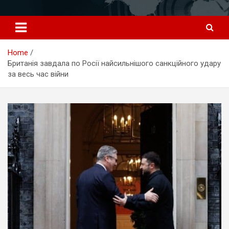
Перейти
к
содержимому
Home
Британія завдала по Росії найсильнішого санкційного удару
за весь час війни