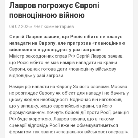
Лавров погрожує Європі
повноцінною війною
08.02.2026
.
Нет комментариев
Сергій Лавров заявив, що Росія нібито не планує
нападати на Європу, але пригрозив «повноцінною
військовою відповіддю» у разі загрози
Міністр закордонних справ РФ Сергій Лавров заявив,
що Росія нібито не має намірів нападати на країни
Європи, однак готова дати «повноцінну військову
відповідь» у разі загрози.
Наміри рф напасти на Європу За його словами, Москва
не розглядає Європу як об’єкт для нападу і не бачить у
цьому жодної необхідності. Водночас він наголосив,
що у випадку, якщо європейські країни, за його
формулюванням, почнуть бойові дії проти Росії, реакція
РФ буде жорсткою. Лавров заявив, що в такому
сценарії відповідь Росії вже не обмежуватиметься
форматом так званої «спеціальної військової операції».