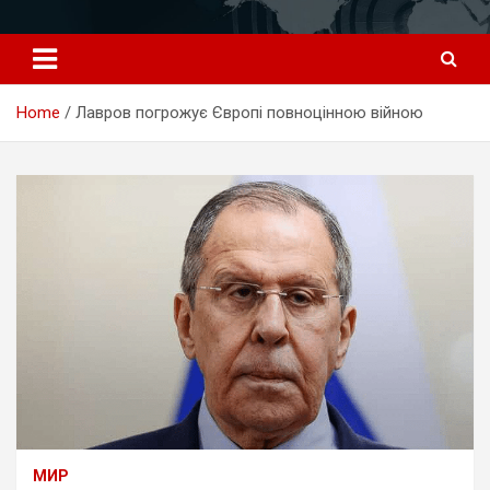
Перейти
к
содержимому
Home
Лавров погрожує Європі повноцінною війною
МИР