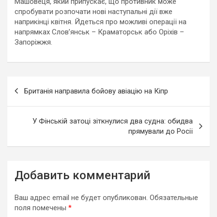
Машовеця, який припускає, що противник може
спробувати розпочати нові наступальні дії вже
наприкінці квітня. Йдеться про можливі операції на
напрямках Слов’янськ – Краматорськ або Оріхів –
Запоріжжя.
Навигация
Британія направила бойову авіацію на Кіпр
по
записям
У Фінській затоці зіткнулися два судна: обидва
прямували до Росії
Добавить комментарий
Ваш адрес email не будет опубликован.
Обязательные
поля помечены
*