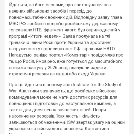
Йдеться, за його словами, про застосування всіх
наявних військових засобів і перехід до
повномасштабних воєнних дій. Відповідну заяву глава
МЗС РФ зробив в інтерв’ю російському державному
телеканалу НТВ, фрагмент якого був оприлюднений у
програмі «Итоги недели». Заява пролунала на тлі
триваючої війни Росії проти України та зростання
напруженості у відносинах між РФ і країнами НАТО.
Нагадуємо, раніше портал «Коментарі» повідомляв про
те, що Росія, ймовірно, вже готується до масштабного
літнього наступу у 2026 році, плануючи задіяти
стратегічні резерви на півдні або сході України.
Про це йдеться в новому звіті Institute for the Study of
War. Аналітики зазначають, що російське військове
командування може не мати достатніх ресурсів для
повноцінної підготовки до наступальної кампанії, а
також для досягнення заявлених цілей. Попри
накопичення резервів, їхня якість і кількість
залишаються обмеженими. ISW звертає увагу на оцінки
українського військового аналітика Костянтина