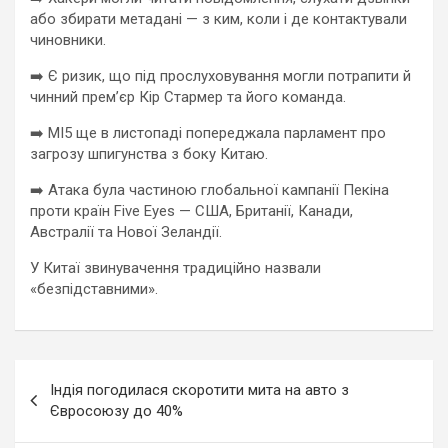
або збирати метадані — з ким, коли і де контактували
чиновники.
➡️ Є ризик, що під прослуховування могли потрапити й
чинний прем’єр Кір Стармер та його команда.
➡️ MI5 ще в листопаді попереджала парламент про
загрозу шпигунства з боку Китаю.
➡️ Атака була частиною глобальної кампанії Пекіна
проти країн Five Eyes — США, Британії, Канади,
Австралії та Нової Зеландії.
У Китаї звинувачення традиційно назвали
«безпідставними».
Навигация
Індія погодилася скоротити мита на авто з
по
Євросоюзу до 40%
записям