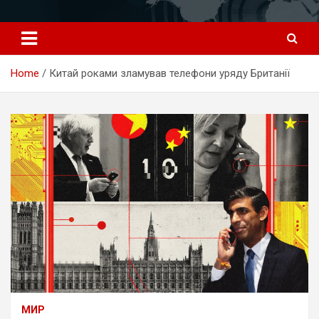
Перейти
к
содержимому
Home
Китай роками зламував телефони уряду Британії
МИР