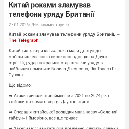
Китай роками зламував
телефони уряду Британії
27.01.2026
.
Нет комментариев
Китай роками зламував телефони уряду Британії, —
The Telegraph
Китайські хакери кілька років мали доступ до
мобільних телефонів високопосадовців на Даунінг-
стріт. Під удар потрапили старші члени уряду та
найближчі помічники Бориса Джонсона, Ліз Трасс і Ріші
Сунака.
Що відомо:
➡️ Атаки тривали щонайменше з 2021 по 2024 рік і
«дійшли до самого серця Даунінг-стріт».
➡️ Операція китайської розвідки мала назву «Солоний
тайфун» і, ймовірно, все ще триває.
➡️ Хакери могли читати повідомлення, слухати дзвінки