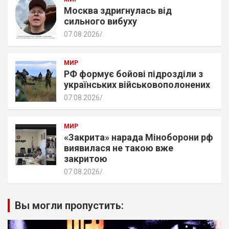
Москва здригнулась від
сильного вибуху
07.08.2026
.
МИР
РФ формує бойові підрозділи з
українських військовополонених
07.08.2026
.
МИР
«Закрита» нарада Міноборони рф
виявилася не такою вже
закритою
07.08.2026
.
Вы могли пропустить: