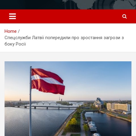
Перейти
к
содержимому
Home
Спецслужби Латвії попередили про зростання загрози з
боку Росії