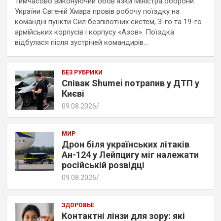
Тимчасово виконуючий обов’язки Міністра оборони
України Євгеній Хмара провів робочу поїздку на
командні пункти Сил безпілотних систем, 3-го та 19-го
армійських корпусів і корпусу «Азов». Поїздка
відбулася після зустрічей командирів…
БЕЗ РУБРИКИ
Співак Shumei потрапив у ДТП у
Києві
09.08.2026
.
МИР
Дрон біля українських літаків
Ан-124 у Лейпцигу міг належати
російській розвідці
09.08.2026
.
ЗДОРОВЬЕ
Контактні лінзи для зору: які