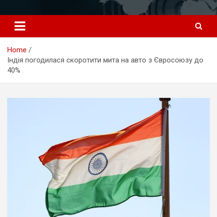
Перейти
к
содержимому
Home
Індія погодилася скоротити мита на авто з Євросоюзу до
40%