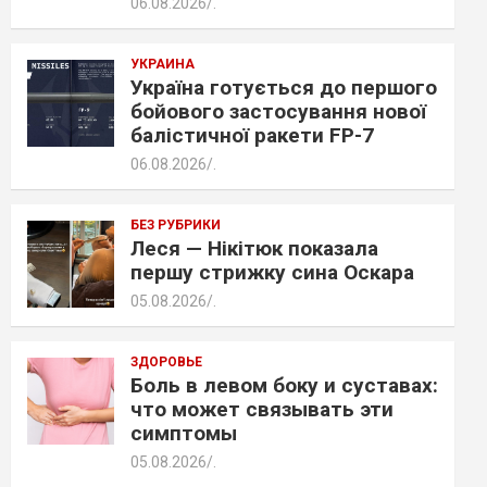
06.08.2026
.
УКРАИНА
Україна готується до першого
бойового застосування нової
балістичної ракети FP-7
06.08.2026
.
БЕЗ РУБРИКИ
Леся — Нікітюк показала
першу стрижку сина Оскара
05.08.2026
.
ЗДОРОВЬЕ
Боль в левом боку и суставах:
что может связывать эти
симптомы
05.08.2026
.