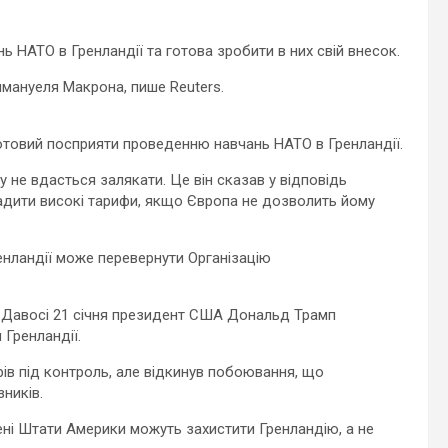
 НАТО в Гренландії та готова зробити в них свій внесок.
ммануеля Макрона, пише Reuters.
готовий посприяти проведенню навчань НАТО в Гренландії.
 не вдасться залякати. Це він сказав у відповідь
дити високі тарифи, якщо Європа не дозволить йому
нландії може перевернути Організацію
у Давосі 21 січня президент США Дональд Трамп
Гренландії.
ів під контроль, але відкинув побоювання, що
ників.
ні Штати Америки можуть захистити Гренландію, а не