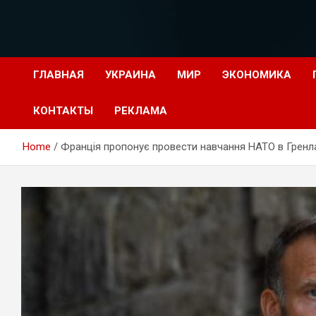
Перейти
к
содержимому
ГЛАВНАЯ
УКРАИНА
МИР
ЭКОНОМИКА
КОНТАКТЫ
РЕКЛАМА
Home
Франція пропонує провести навчання НАТО в Гренлан