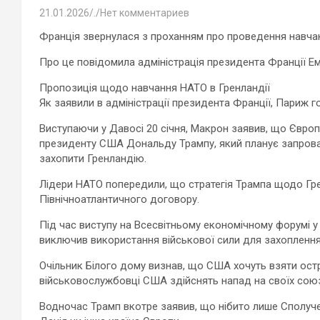
21.01.2026
.
Нет комментариев
Франція звернулася з проханням про проведення навчань
Про це повідомила адміністрація президента Франції Е
Пропозиція щодо навчання НАТО в Гренландії
Як заявили в адміністрації президента Франції, Париж 
Виступаючи у Давосі 20 січня, Макрон заявив, що Європу
президенту США Дональду Трампу, який планує запрова
захопити Гренландію.
Лідери НАТО попередили, що стратегія Трампа щодо Гре
Північноатлантичного договору.
Під час виступу на Всесвітньому економічному форумі 
виключив використання військової сили для захоплення 
Очільник Білого дому визнав, що США хочуть взяти остр
військовослужбовці США здійснять напад на своїх союз
Водночас Трамп вкотре заявив, що нібито лише Сполуче