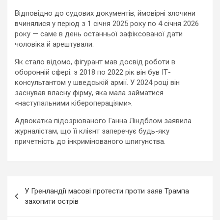
Відповідно до судових документів, ймовірні злочини
вчинялися у період з 1 січня 2025 року по 4 січня 2026
року — саме в день останньої зафіксованої дати
чоловіка й арештували.
Як стало відомо, фігурант мав досвід роботи в
оборонній сфері: з 2018 по 2022 рік він був ІТ-
консультантом у шведській армії. У 2024 році він
заснував власну фірму, яка мала займатися
«наступальними кіберопераціями».
Адвокатка підозрюваного Ганна Ліндблом заявила
журналістам, що її клієнт заперечує будь-яку
причетність до інкримінованого шпигунства.
Навигация
У Гренландії масові протести проти заяв Трампа
по
захопити острів
записям