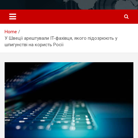
Перейти
к
содержимому
Home
У Швеції арештували IT-фахівця, якого підозрюють у
шпигунстві на користь Росії