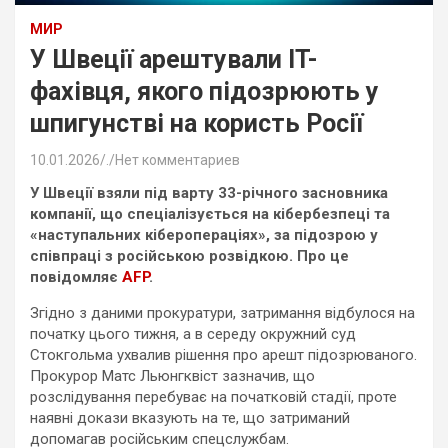
МИР
У Швеції арештували IT-
фахівця, якого підозрюють у
шпигунстві на користь Росії
10.01.2026
.
Нет комментариев
У Швеції взяли під варту 33-річного засновника
компанії, що спеціалізується на кібербезпеці та
«наступальних кіберопераціях», за підозрою у
співпраці з російською розвідкою. Про це
повідомляє
AFP
.
Згідно з даними прокуратури, затримання відбулося на
початку цього тижня, а в середу окружний суд
Стокгольма ухвалив рішення про арешт підозрюваного.
Прокурор Матс Льюнгквіст зазначив, що
розслідування перебуває на початковій стадії, проте
наявні докази вказують на те, що затриманий
допомагав російським спецслужбам.