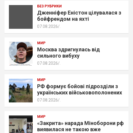
БЕЗ РУБРИКИ
Дженніфер Еністон цілувалася з
бойфрендом на яхті
07.08.2026
.
МИР
Москва здригнулась від
сильного вибуху
07.08.2026
.
МИР
РФ формує бойові підрозділи з
українських військовополонених
07.08.2026
.
МИР
«Закрита» нарада Міноборони рф
виявилася не такою вже