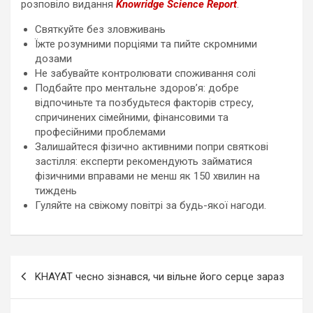
розповіло видання
Knowridge Science Report
.
Святкуйте без зловживань
Їжте розумними порціями та пийте скромними
дозами
Не забувайте контролювати споживання солі
Подбайте про ментальне здоров’я: добре
відпочиньте та позбудьтеся факторів стресу,
спричинених сімейними, фінансовими та
професійними проблемами
Залишайтеся фізично активними попри святкові
застілля: експерти рекомендують займатися
фізичними вправами не менш як 150 хвилин на
тиждень
Гуляйте на свіжому повітрі за будь-якої нагоди.
Навигация
KHAYAT чесно зізнався, чи вільне його серце зараз
по
записям