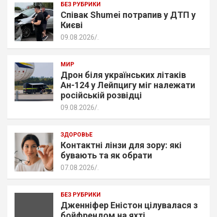
БЕЗ РУБРИКИ
Співак Shumei потрапив у ДТП у
Києві
09.08.2026
.
МИР
Дрон біля українських літаків
Ан-124 у Лейпцигу міг належати
російській розвідці
09.08.2026
.
ЗДОРОВЬЕ
Контактні лінзи для зору: які
бувають та як обрати
07.08.2026
.
БЕЗ РУБРИКИ
Дженніфер Еністон цілувалася з
бойфрендом на яхті