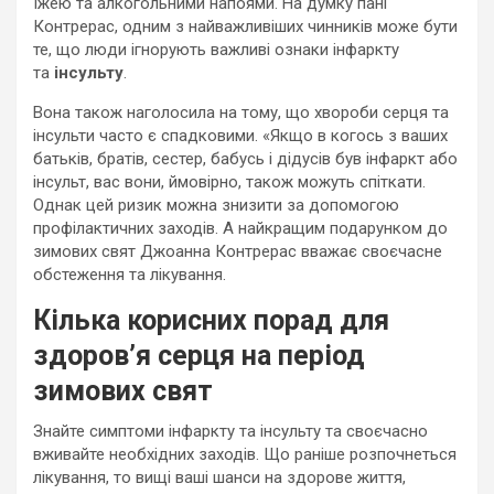
їжею та алкогольними напоями. На думку пані
Контрерас, одним з найважливіших чинників може бути
те, що люди ігнорують важливі ознаки інфаркту
та
інсульту
.
Вона також наголосила на тому, що хвороби серця та
інсульти часто є спадковими. «Якщо в когось з ваших
батьків, братів, сестер, бабусь і дідусів був інфаркт або
інсульт, вас вони, ймовірно, також можуть спіткати.
Однак цей ризик можна знизити за допомогою
профілактичних заходів. А найкращим подарунком до
зимових свят Джоанна Контрерас вважає своєчасне
обстеження та лікування.
К
ілька корисних
порад для
здоров’я
серця
на період
зимових свят
Знайте симптоми інфаркту та інсульту та своєчасно
вживайте необхідних заходів. Що раніше розпочнеться
лікування, то вищі ваші шанси на здорове життя,