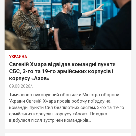
УКРАИНА
Євгеній Хмара відвідав командні пункти
СБС, 3-го та 19-го армійських корпусів і
корпусу «Азов»
09.08.2026
.
Тимчасово виконуючий обов’язки Міністра оборони
України Євгеній Хмара провів робочу поїздку на
командні пункти Сил безпілотних систем, 3-го та 19-го
армійських корпусів і корпусу «Азов». Поїздка
відбулася після зустрічей командирів…