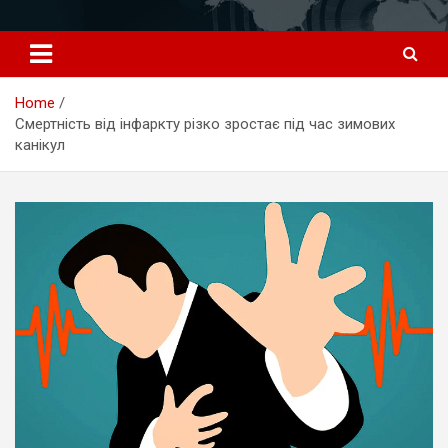
Перейти
к
содержимому
Home
Смертність від інфаркту різко зростає під час зимових
канікул