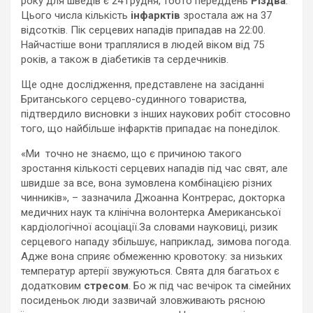
року для шведів є 24 грудня, тобто переддень
Різдва
.
Цього числа кількість
інфарктів
зростала аж на 37
відсотків. Пік серцевих нападів припадав на 22:00.
Найчастіше вони траплялися в людей віком від 75
років, а також в діабетиків та сердечників.
Ще одне дослідження, представлене на засіданні
Британського серцево-судинного товариства,
підтвердило висновки з інших наукових робіт стосовно
того, що найбільше інфарктів припадає на понеділок.
«Ми точно не знаємо, що є причиною такого
зростання кількості серцевих нападів під час свят, але
швидше за все, вона зумовлена комбінацією різних
чинників», – зазначила Джоанна Контрерас, докторка
медичних наук та клінічна волонтерка Американської
кардіологічної асоціації.За словами науковиці, ризик
серцевого нападу збільшує, наприклад, зимова погода.
Адже вона сприяє обмеженню кровотоку: за низьких
температур артерії звужуються. Свята для багатьох є
додатковим
стресом
. Бо ж під час вечірок та сімейних
посиденьок люди зазвичай зловживають рясною