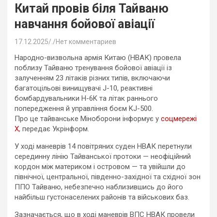
Китай провів біля Тайваню
навчання бойової авіації
17.12.2025
.
Нет комментариев
Народно-визвольна армія Китаю (НВАК) провела
поблизу Тайваню тренування бойової авіації із
залученням 23 літаків різних типів, включаючи
багатоцільові винищувачі J-10, реактивні
бомбардувальники H-6K та літак раннього
попередження й управління боєм KJ-500.
Про це тайванське Міноборони інформує у
соцмережі
Х
, передає Укрінформ.
У ході маневрів 14 повітряних суден НВАК перетнули
серединну лінію Тайванської протоки — неофіційний
кордон між материком і островом — та увійшли до
північної, центральної, південно-західної та східної зон
ППО Тайваню, небезпечно наблизившись до його
найбільш густонаселених районів та військових баз.
Зазначається, що в ході маневрів ВПС НВАК провели