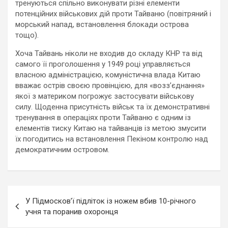
тренуються спільно виконувати різні елементи
потенційних військових дій проти Тайваню (повітряний і
морський напад, встановлення блокади острова
тощо).
Хоча Тайвань ніколи не входив до складу КНР та від
самого її проголошення у 1949 році управляється
власною адміністрацією, комуністична влада Китаю
вважає острів своєю провінцією, для «возз’єднання»
якої з материком погрожує застосувати військову
силу. Щоденна присутність військ та їх демонстративні
тренування в операціях проти Тайваню є одним із
елементів тиску Китаю на тайванців із метою змусити
їх погодитись на встановлення Пекіном контролю над
демократичним островом.
Навигация
У Підмосков’ї підліток із ножем вбив 10-річного
по
учня та поранив охоронця
записям