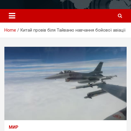
Перейти
к
содержимому
Home
Китай провів біля Тайваню навчання бойової авіації
МИР