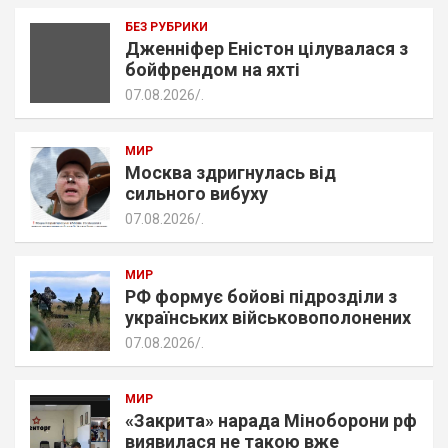
БЕЗ РУБРИКИ
Дженніфер Еністон цілувалася з
бойфрендом на яхті
07.08.2026
.
МИР
Москва здригнулась від
сильного вибуху
07.08.2026
.
МИР
РФ формує бойові підрозділи з
українських військовополонених
07.08.2026
.
МИР
«Закрита» нарада Міноборони рф
виявилася не такою вже