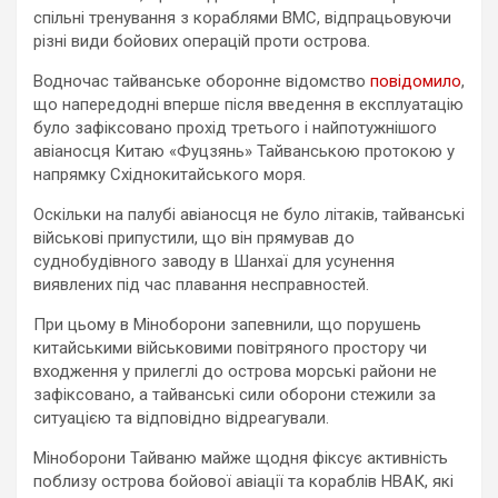
спільні тренування з кораблями ВМС, відпрацьовуючи
різні види бойових операцій проти острова.
Водночас тайванське оборонне відомство
повідомило
,
що напередодні вперше після введення в експлуатацію
було зафіксовано прохід третього і найпотужнішого
авіаносця Китаю «Фуцзянь» Тайванською протокою у
напрямку Східнокитайського моря.
Оскільки на палубі авіаносця не було літаків, тайванські
військові припустили, що він прямував до
суднобудівного заводу в Шанхаї для усунення
виявлених під час плавання несправностей.
При цьому в Міноборони запевнили, що порушень
китайськими військовими повітряного простору чи
входження у прилеглі до острова морські райони не
зафіксовано, а тайванські сили оборони стежили за
ситуацією та відповідно відреагували.
Міноборони Тайваню майже щодня фіксує активність
поблизу острова бойової авіації та кораблів НВАК, які