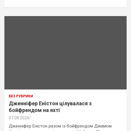
БЕЗ РУБРИКИ
Дженніфер Еністон цілувалася з
бойфрендом на яхті
07.08.2026
.
Дженніфер Еністон разом із бойфрендом Джимом