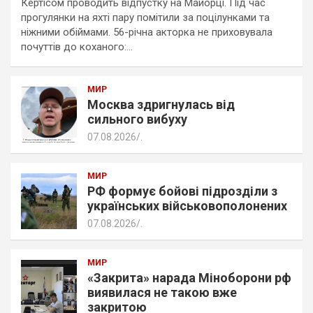
Кертісом проводить відпустку на Майорці. Під час
прогулянки на яхті пару помітили за поцілунками та
ніжними обіймами. 56-річна акторка не приховувала
почуттів до коханого:…
МИР
Москва здригнулась від
сильного вибуху
07.08.2026
.
МИР
РФ формує бойові підрозділи з
українських військовополонених
07.08.2026
.
МИР
«Закрита» нарада Міноборони рф
виявилася не такою вже
закритою