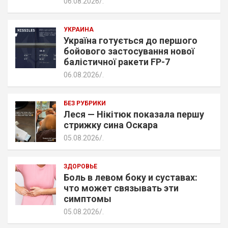
06.08.2026
.
УКРАИНА
Україна готується до першого
бойового застосування нової
балістичної ракети FP-7
06.08.2026
.
БЕЗ РУБРИКИ
Леся — Нікітюк показала першу
стрижку сина Оскара
05.08.2026
.
ЗДОРОВЬЕ
Боль в левом боку и суставах:
что может связывать эти
симптомы
05.08.2026
.