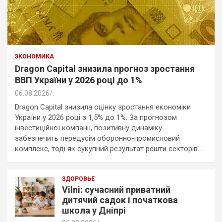
ЭКОНОМИКА
Dragon Capital знизила прогноз зростання
ВВП України у 2026 році до 1%
06.08.2026
.
Dragon Capital знизила оцінку зростання економіки
України у 2026 році з 1,5% до 1%. За прогнозом
інвестиційної компанії, позитивну динаміку
забезпечить передусім оборонно-промисловий
комплекс, тоді як сукупний результат решти секторів…
ЗДОРОВЬЕ
Vilni: сучасний приватний
дитячий садок і початкова
школа у Дніпрі